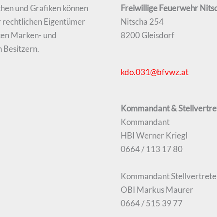
chen und Grafiken können
Freiwillige Feuerwehr Nits
 rechtlichen Eigentümer
Nitscha 254
zten Marken- und
8200 Gleisdorf
 Besitzern.
kdo.031@bfvwz.at
Kommandant & Stellvertre
Kommandant
HBI Werner Kriegl
0664 / 113 17 80
Kommandant Stellvertrete
OBI Markus Maurer
0664 / 515 39 77