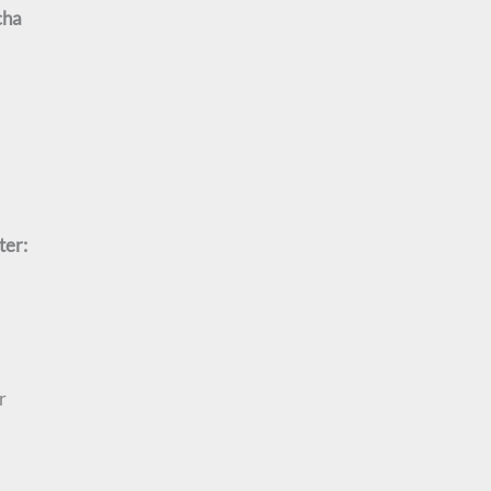
cha
ter:
r