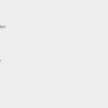
ter:
r