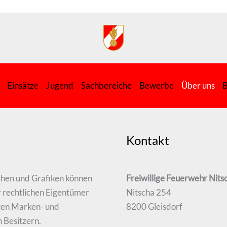
Einsätze
Jugend
Sachbereiche
Bewerbe
Über uns
B
Kontakt
chen und Grafiken können
Freiwillige Feuerwehr Nits
 rechtlichen Eigentümer
Nitscha 254
zten Marken- und
8200 Gleisdorf
 Besitzern.