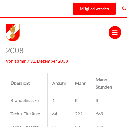
Zum
Su
Mitglied werden
Inhalt
springen
2008
Von
admin
/
31. Dezember 2008
Mann –
Übersicht
Anzahl
Mann
Stunden
Brandeinsätze
1
8
8
Techn. Einsätze
64
222
669
Techn. Dienste
50
99
228