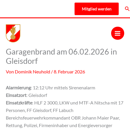
Zum
Su
Mitglied werden
Inhalt
springen
Garagenbrand am 06.02.2026 in
Gleisdorf
Von
Dominik Neuhold
/
8. Februar 2026
Alarmierung
: 12:12 Uhr mittels Sirenenalarm
Einsatzort
: Gleisdorf
Einsatzkräfte
: HLF 2 3000, LKW und MTF-A Nitscha mit 17
Personen, FF Gleisdorf, FF Labuch
Bereichsfeuerwehrkommandant OBR Johann Maier Paar,
Rettung, Polizei, Firmeninhaber und Energieversorger