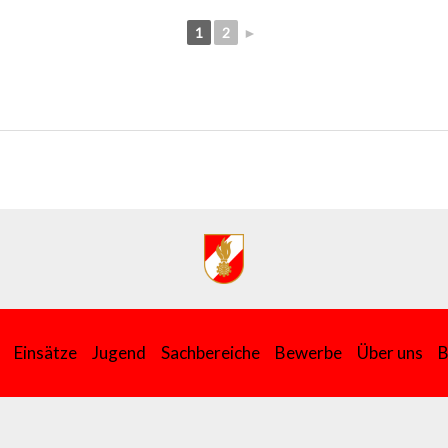
1
2
►
Einsätze
Jugend
Sachbereiche
Bewerbe
Über uns
B