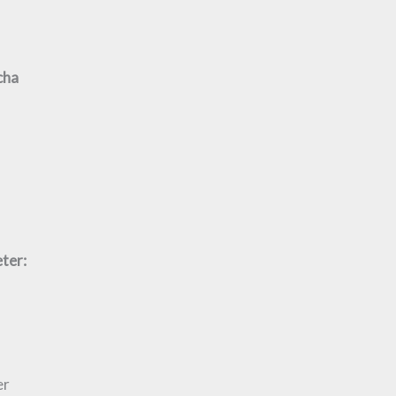
cha
ter:
er