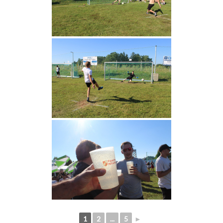
1
2
...
5
►